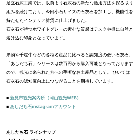
足立石灰工業では、以前より石灰石の新たな活用方法を探る取り
組みを続けており、今回小石サイズの石灰石を加工し、機能性を
持たせたインテリア雑貨に仕上げました。
石灰石が持つホワイトグレーの素朴な質感はデスクや棚に自然と
溶け込む印象となっています。
果物や千屋牛などの各種名産品に比べると認知度の低い石灰石。
「あしだち石」シリーズは数百円から購入可能となっております
ので、観光に来られた方への手頃なお土産品として。 ひいては
石灰石の認知度向上につながることを期待しています。
■
新見市観光案内所（岡山観光WEB）
■
あしだち石instagramアカウント
あしだち石 ラインナップ