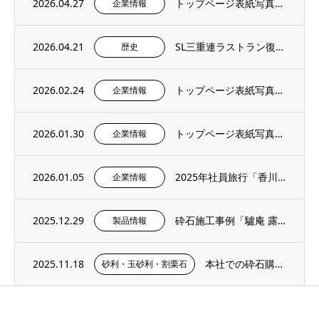
2026.04.27
トップページ表紙写真のご紹介 – 社内報4月号より
企業情報
2026.04.21
SL三重連ラストラン復刻＆記念撮影イベントにご招待いただきました。
歴史
2026.02.24
トップページ表紙写真のご紹介 – 社内報2月号より
企業情報
2026.01.30
トップページ表紙写真のご紹介 – 社内報1月号より
企業情報
2026.01.05
2025年社員旅行「香川・愛媛へ」
企業情報
2025.12.29
砕石施工事例「驢庵 露地 東民子庭園（高梁市）」にS-13（粒度13～5mm）を採用い...
製品情報
2025.11.18
本社での砕石購入手順・サンプル購入ページのご紹介
砂利・玉砂利・割栗石