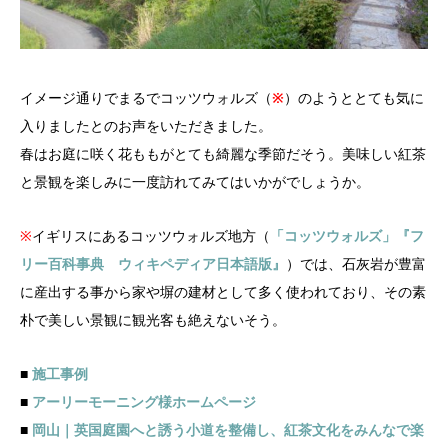
イメージ通りでまるでコッツウォルズ（
※
）のようととても気に
入りましたとのお声をいただきました。
春はお庭に咲く花ももがとても綺麗な季節だそう。美味しい紅茶
と景観を楽しみに一度訪れてみてはいかがでしょうか。
※
イギリスにあるコッツウォルズ地方（
「コッツウォルズ」『フ
リー百科事典 ウィキペディア日本語版』
）では、石灰岩が豊富
に産出する事から家や塀の建材として多く使われており、その素
朴で美しい景観に観光客も絶えないそう。
■
施工事例
■
アーリーモーニング様ホームページ
■
岡山｜英国庭園へと誘う小道を整備し、紅茶文化をみんなで楽