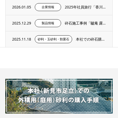
2026.01.05
2025年社員旅行「香川・愛媛へ」
企業情報
2025.12.29
砕石施工事例「驢庵 露地 東民子庭園（高梁市）」にS-13（粒度13～5mm）を採用い...
製品情報
2025.11.18
本社での砕石購入手順・サンプル購入ページのご紹介
砂利・玉砂利・割栗石