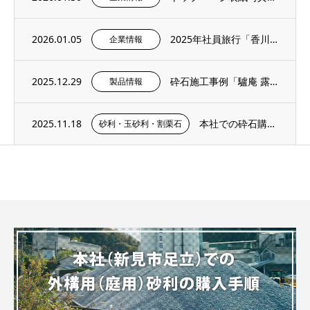
2026.01.05
2025年社員旅行「香川・愛媛へ」
企業情報
2025.12.29
砕石施工事例「驢庵 露地 東民子庭園（高梁市）」にS-13（粒度13～5mm）を採用い...
製品情報
2025.11.18
本社での砕石購入手順・サンプル購入ページのご紹介
砂利・玉砂利・割栗石