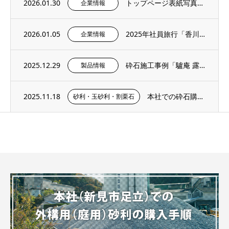
2026.01.30
トップページ表紙写真のご紹介 – 社内報1月号より
企業情報
2026.01.05
2025年社員旅行「香川・愛媛へ」
企業情報
2025.12.29
砕石施工事例「驢庵 露地 東民子庭園（高梁市）」にS-13（粒度13～5mm）を採用い...
製品情報
2025.11.18
本社での砕石購入手順・サンプル購入ページのご紹介
砂利・玉砂利・割栗石