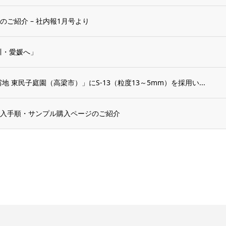
ご紹介 – 社内報1月号より
川・愛媛へ」
地 東民子庭園（高梁市）」にS-13（粒度13～5mm）を採用い...
入手順・サンプル購入ページのご紹介