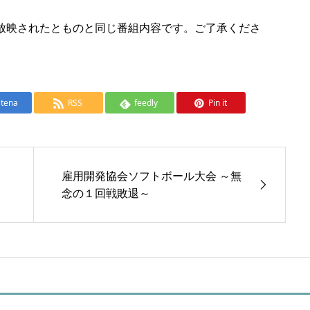
に放映されたとものと同じ番組内容です。ご了承くださ
tena
RSS
feedly
Pin it
雇用開発協会ソフトボール大会 ～無
念の１回戦敗退～