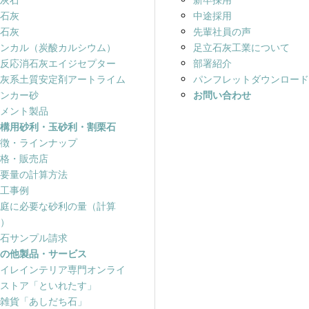
石灰
中途採用
石灰
先輩社員の声
ンカル（炭酸カルシウム）
足立石灰工業について
反応消石灰エイジセプター
部署紹介
灰系土質安定剤アートライム
パンフレットダウンロー
ンカー砂
お問い合わせ
メント製品
構用砂利・玉砂利・割栗石
徴・ラインナップ
格・販売店
要量の計算方法
工事例
庭に必要な砂利の量（計算
）
石サンプル請求
の他製品・サービス
イレインテリア専門オンライ
ストア「といれたす」
雑貨「あしだち石」