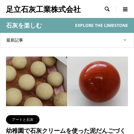
足立石灰工業株式会社

石灰を楽しむ
EXPLORE THE LIMESTONE
最新記事
アートと石灰
幼稚園で石灰クリームを使った泥だんごづく